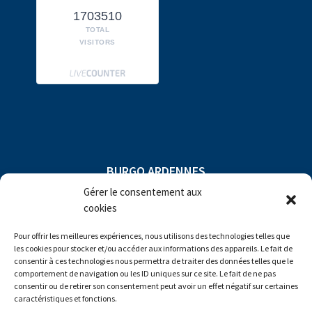
1703510
TOTAL
VISITORS
BURGO ARDENNES
Gérer le consentement aux
Compagny subject to direction and
cookies
coordination of
Pour offrir les meilleures expériences, nous utilisons des technologies telles que
les cookies pour stocker et/ou accéder aux informations des appareils. Le fait de
consentir à ces technologies nous permettra de traiter des données telles que le
comportement de navigation ou les ID uniques sur ce site. Le fait de ne pas
consentir ou de retirer son consentement peut avoir un effet négatif sur certaines
caractéristiques et fonctions.