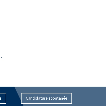
 »
s
Candidature spontanée