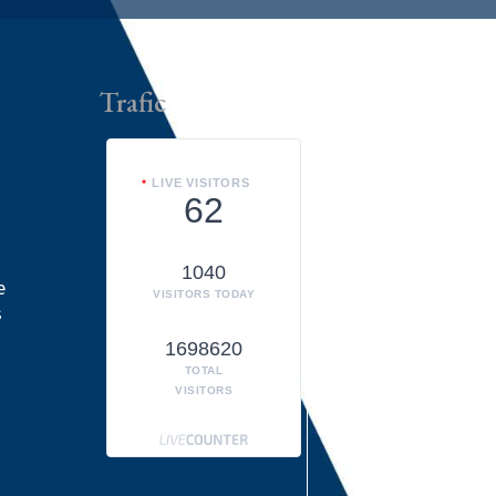
Trafic
LIVE VISITORS
62
1040
e
VISITORS TODAY
s
1698620
TOTAL
VISITORS