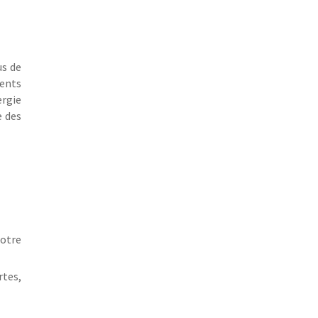
us de
rents
ergie
e des
notre
rtes,