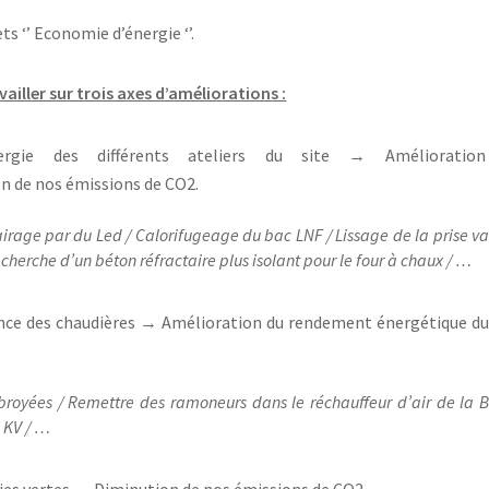
ts ‘’ Economie d’énergie ‘’.
availler sur trois axes d’améliorations :
rgie des différents ateliers du site
→
Amélioratio
on de nos
émissions de CO2.
rage par du Led / Calorifugeage du bac LNF / Lissage de la prise v
cherche d’un béton réfractaire plus isolant pour le four à chaux / …
nce des chaudières
→
Amélioration du rendement
énergétique du
broyées / Remettre des ramoneurs dans le réchauffeur d’air de la 
 KV / …
ies vertes
→
Diminution de nos
émissions de CO2.