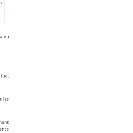
jà en
 fuel
t les
chant
ente