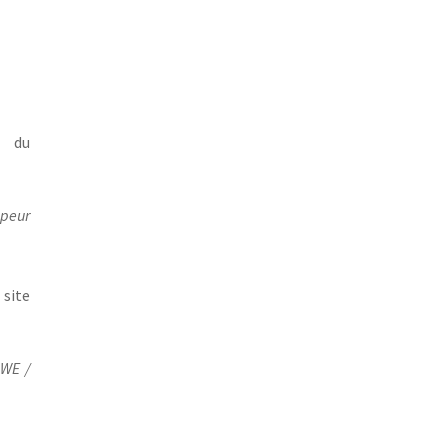
n du
apeur
 site
BWE /