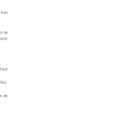
 fuel
ir de
 sont
rtout
âte.
n de