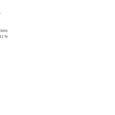
…
tions
 11 %