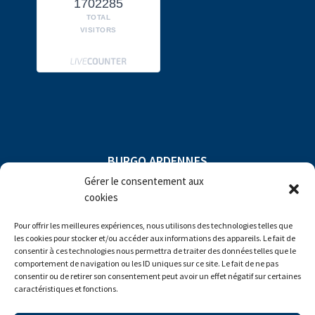
1702285
TOTAL
VISITORS
BURGO ARDENNES
Gérer le consentement aux
Compagny subject to direction and
cookies
coordination of
Pour offrir les meilleures expériences, nous utilisons des technologies telles que
les cookies pour stocker et/ou accéder aux informations des appareils. Le fait de
consentir à ces technologies nous permettra de traiter des données telles que le
comportement de navigation ou les ID uniques sur ce site. Le fait de ne pas
consentir ou de retirer son consentement peut avoir un effet négatif sur certaines
caractéristiques et fonctions.