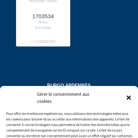
VISITORS TODAY
1703534
TOTAL
VISITORS
BURGO ARDENNES
Gérer le consentement aux
Compagny subject to direction and
cookies
coordination of
Pour offrir les meilleures expériences, nous utilisons des technologies telles que
les cookies pour stocker et/ou accéder aux informations des appareils. Le fait de
consentir à ces technologies nous permettra de traiter des données telles que le
comportement de navigation ou les ID uniques sur ce site. Le fait de ne pas
consentir ou de retirer son consentement peut avoir un effet négatif sur certaines