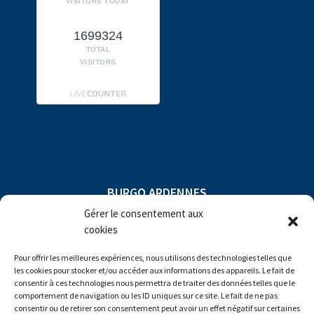
VISITORS TODAY
1699324
TOTAL
VISITORS
BURGO ARDENNES
Gérer le consentement aux
Compagny subject to direction and
cookies
coordination of
Pour offrir les meilleures expériences, nous utilisons des technologies telles que
les cookies pour stocker et/ou accéder aux informations des appareils. Le fait de
consentir à ces technologies nous permettra de traiter des données telles que le
comportement de navigation ou les ID uniques sur ce site. Le fait de ne pas
consentir ou de retirer son consentement peut avoir un effet négatif sur certaines