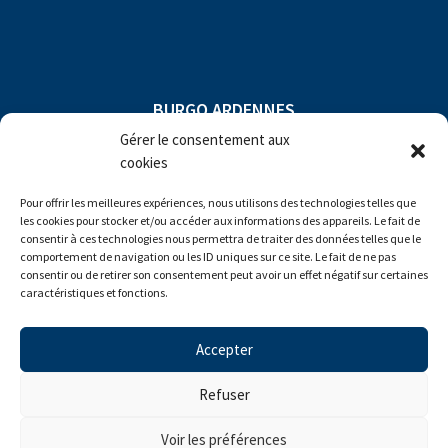
BURGO ARDENNES
Gérer le consentement aux
Compagny subject to direction and
cookies
coordination of
Pour offrir les meilleures expériences, nous utilisons des technologies telles que
les cookies pour stocker et/ou accéder aux informations des appareils. Le fait de
consentir à ces technologies nous permettra de traiter des données telles que le
comportement de navigation ou les ID uniques sur ce site. Le fait de ne pas
consentir ou de retirer son consentement peut avoir un effet négatif sur certaines
caractéristiques et fonctions.
© Burgo Ardennes 2022
Accepter
Refuser
Politique intégrée
Voir les préférences
Politique de confidentialité